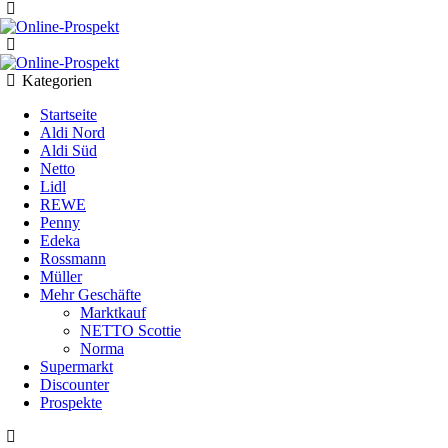
Menu
Search
Kategorien
Startseite
Aldi Nord
Aldi Süd
Netto
Lidl
REWE
Penny
Edeka
Rossmann
Müller
Mehr Geschäfte
Marktkauf
NETTO Scottie
Norma
Supermarkt
Discounter
Prospekte