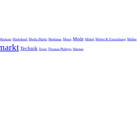
Mode
Markant
Marktkauf
Media Markt
Medimax
Metro
Möbel
Möbel & Einrichtung
Müller
markt
Technik
Tegut
Thomas Philipps
Wasgau