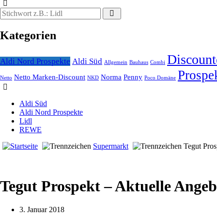
Search
Search
for:
Kategorien
Discount
Aldi Nord Prospekte
Aldi Süd
Allgemein
Bauhaus
Combi
Prospe
Netto Marken-Discount
Norma
Penny
Netto
NKD
Poco Domäne
Aldi Süd
Aldi Nord Prospekte
Lidl
REWE
Supermarkt
Tegut Pros
Tegut Prospekt – Aktuelle Angeb
3. Januar 2018