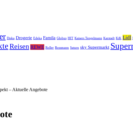
er
Lidl
Drogerie
Famila
Diska
Edeka
Globus
HIT
Kaisers Tengelmann
Karstadt
KiK
Super
kte
Reisen
REWE
sky Supermarkt
Roller
Rossmann
Saturn
pekt – Aktuelle Angebote
ote