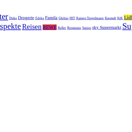
ter
Lid
Drogerie
Famila
Diska
Edeka
Globus
HIT
Kaisers Tengelmann
Karstadt
KiK
Su
spekte
Reisen
REWE
sky Supermarkt
Roller
Rossmann
Saturn