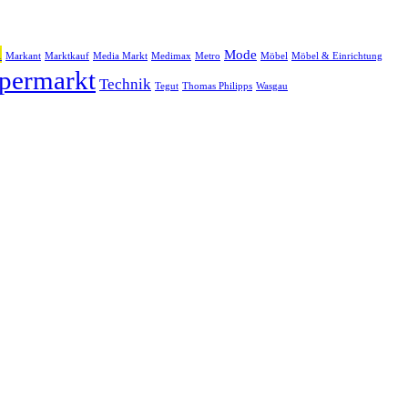
l
Mode
Markant
Marktkauf
Media Markt
Medimax
Metro
Möbel
Möbel & Einrichtung
permarkt
Technik
Tegut
Thomas Philipps
Wasgau