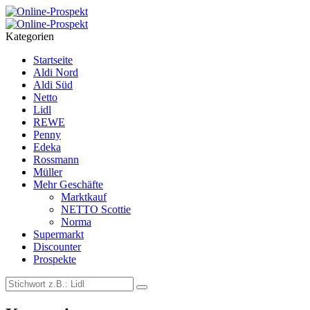
Menu
Search
Kategorien
Startseite
Aldi Nord
Aldi Süd
Netto
Lidl
REWE
Penny
Edeka
Rossmann
Müller
Mehr Geschäfte
Marktkauf
NETTO Scottie
Norma
Supermarkt
Discounter
Prospekte
Search
Search
for: