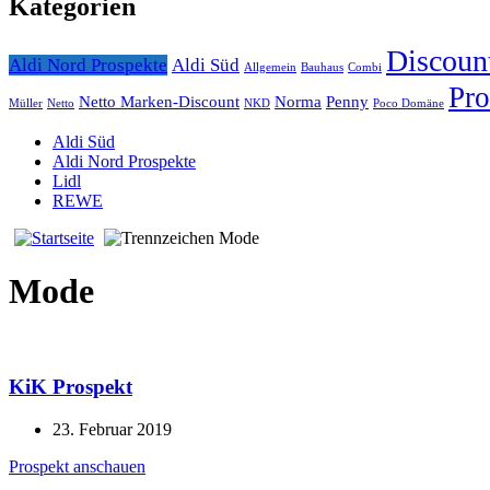
Kategorien
Discoun
Aldi Nord Prospekte
Aldi Süd
Allgemein
Bauhaus
Combi
Pro
Netto Marken-Discount
Norma
Penny
Müller
Netto
NKD
Poco Domäne
Aldi Süd
Aldi Nord Prospekte
Lidl
REWE
Mode
Mode
KiK Prospekt
23. Februar 2019
Prospekt anschauen