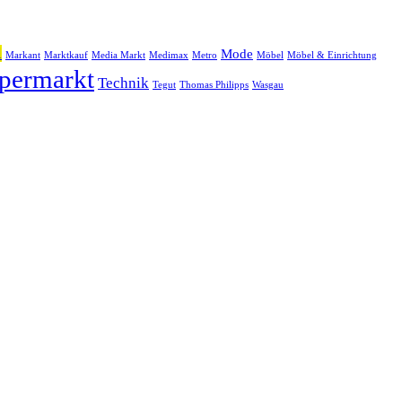
l
Mode
Markant
Marktkauf
Media Markt
Medimax
Metro
Möbel
Möbel & Einrichtung
permarkt
Technik
Tegut
Thomas Philipps
Wasgau