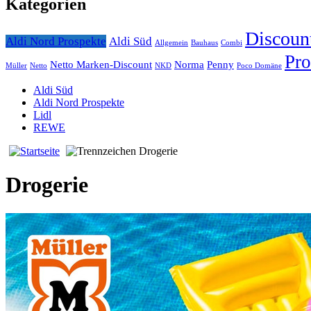
Kategorien
Discoun
Aldi Nord Prospekte
Aldi Süd
Allgemein
Bauhaus
Combi
Pro
Netto Marken-Discount
Norma
Penny
Müller
Netto
NKD
Poco Domäne
Aldi Süd
Aldi Nord Prospekte
Lidl
REWE
Drogerie
Drogerie