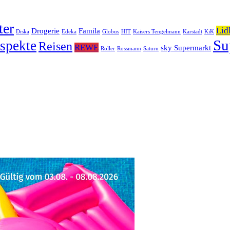
ter
Lid
Drogerie
Famila
Diska
Edeka
Globus
HIT
Kaisers Tengelmann
Karstadt
KiK
Su
spekte
Reisen
REWE
sky Supermarkt
Roller
Rossmann
Saturn