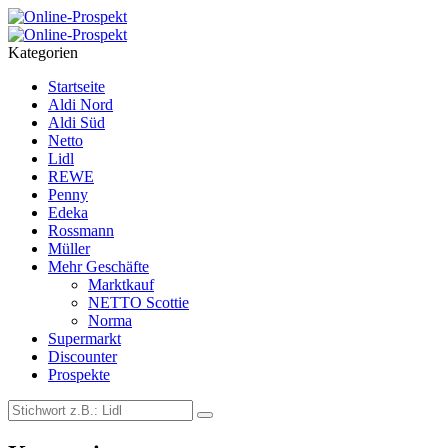
Menu
Search
Kategorien
Startseite
Aldi Nord
Aldi Süd
Netto
Lidl
REWE
Penny
Edeka
Rossmann
Müller
Mehr Geschäfte
Marktkauf
NETTO Scottie
Norma
Supermarkt
Discounter
Prospekte
Search
Search
for: