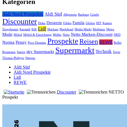
Kategorien
Aldi Nord Prospekte
Aldi Süd
Allgemein
Bauhaus
Combi
Discounter
Drogerie
Famila
Diska
Edeka
Globus
HIT
Kaisers
Lidl
Tengelmann
Karstadt
KiK
Markant
Marktkauf
Media Markt
Medimax
Metro
Mode
Netto Marken-Discount
Möbel
Möbel & Einrichtung
Müller
Netto
NKD
Prospekte
Reisen
REWE
Norma
Penny
Poco Domäne
Roller
Supermarkt
Technik
sky Supermarkt
Rossmann
Saturn
Tegut
Thomas Philipps
Wasgau
Aldi Süd
Aldi Nord Prospekte
Lidl
REWE
Discounter
NETTO
Prospekt