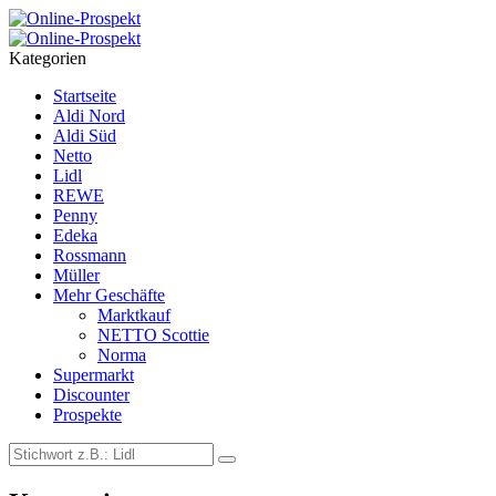
Menu
Search
Kategorien
Startseite
Aldi Nord
Aldi Süd
Netto
Lidl
REWE
Penny
Edeka
Rossmann
Müller
Mehr Geschäfte
Marktkauf
NETTO Scottie
Norma
Supermarkt
Discounter
Prospekte
Search
Search
for: