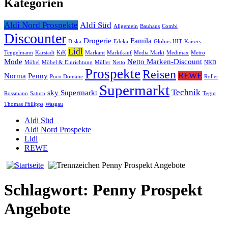
Kategorien
Aldi Nord Prospekte
Aldi Süd
Allgemein
Bauhaus
Combi
Discounter
Drogerie
Famila
Diska
Edeka
Globus
HIT
Kaisers
Lidl
Tengelmann
Karstadt
KiK
Markant
Marktkauf
Media Markt
Medimax
Metro
Mode
Netto Marken-Discount
Möbel
Möbel & Einrichtung
Müller
Netto
NKD
Prospekte
Reisen
REWE
Norma
Penny
Poco Domäne
Roller
Supermarkt
Technik
sky Supermarkt
Rossmann
Saturn
Tegut
Thomas Philipps
Wasgau
Aldi Süd
Aldi Nord Prospekte
Lidl
REWE
Penny Prospekt Angebote
Schlagwort:
Penny Prospekt
Angebote