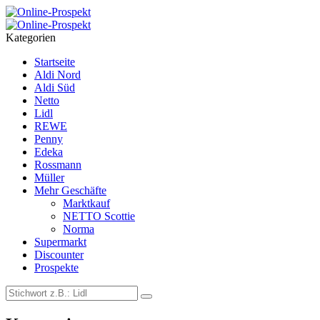
Menu
Search
Kategorien
Startseite
Aldi Nord
Aldi Süd
Netto
Lidl
REWE
Penny
Edeka
Rossmann
Müller
Mehr Geschäfte
Marktkauf
NETTO Scottie
Norma
Supermarkt
Discounter
Prospekte
Search
Search
for: